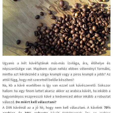
Ugyanis a két kávéfajtának más-más ízvilága, ára, élőhelye és
népszerűsége van. Majdnem olyan nehéz ebben véleményt formálni,
mintha azt kérdeznéd a sárga krumpli vagy a piros krumpli a jobb? Az
attól függ, hogy mit szeretnél belőle készíteni?
Na, kb a kávé esetében is így van ezzel sok kávészerető. Sokszor
hallom: ha egy finom lattet akarsz akkor az arabica kávét, ha inkább a
hagyományos eszpresszó kávé a kedvenced akkor inkább a robustat
válaszd.
De miért kell választani?
A DXN kávéinál az a jó hír, hogy nem kell választani. A kávéink
70%