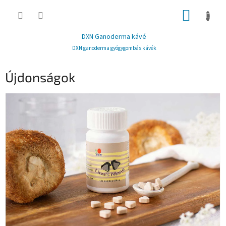
Ugrás
KOSÁR
a
fő
tartalomhoz
DXN Ganoderma kávé
DXN ganoderma gyógygombás kávék
Újdonságok
C
i
k
k
e
k
l
i
s
t
á
j