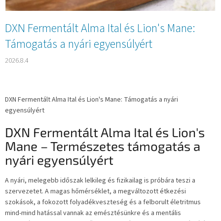
a
DXN Fermentált Alma Ital és Lion's Mane:
Támogatás a nyári egyensúlyért
2026.8.4
DXN Fermentált Alma Ital és Lion's Mane: Támogatás a nyári
egyensúlyért
DXN Fermentált Alma Ital és Lion's
Mane – Természetes támogatás a
nyári egyensúlyért
A nyári, melegebb időszak lelkileg és fizikailag is próbára teszi a
szervezetet. A magas hőmérséklet, a megváltozott étkezési
szokások, a fokozott folyadékveszteség és a felborult életritmus
mind-mind hatással vannak az emésztésünkre és a mentális