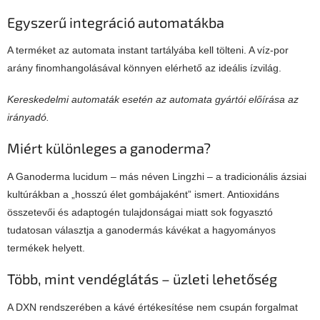
Egyszerű integráció automatákba
A terméket az automata instant tartályába kell tölteni. A víz-por
arány finomhangolásával könnyen elérhető az ideális ízvilág.
Kereskedelmi automaták esetén az automata gyártói előírása az
irányadó.
Miért különleges a ganoderma?
A Ganoderma lucidum – más néven Lingzhi – a tradicionális ázsiai
kultúrákban a „hosszú élet gombájaként” ismert. Antioxidáns
összetevői és adaptogén tulajdonságai miatt sok fogyasztó
tudatosan választja a ganodermás kávékat a hagyományos
termékek helyett.
Több, mint vendéglátás – üzleti lehetőség
A DXN rendszerében a kávé értékesítése nem csupán forgalmat