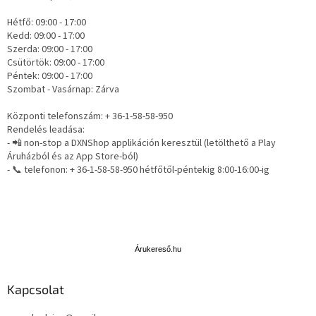
Hétfő: 09:00 - 17:00
Kedd: 09:00 - 17:00
Szerda: 09:00 - 17:00
Csütörtök: 09:00 - 17:00
Péntek: 09:00 - 17:00
Szombat - Vasárnap: Zárva
Központi telefonszám: + 36-1-58-58-950
Rendelés leadása:
- 📲 non-stop a DXNShop applikáción keresztül (letölthető a Play
Áruházból és az App Store-ból)
- 📞 telefonon: + 36-1-58-58-950 hétfőtől-péntekig 8:00-16:00-ig
Á
r
u
Árukereső.hu
k
e
Kapcsolat
r
e