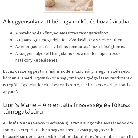
A kiegyensúlyozott bél-agy működés hozzájárulhat:
A hatékony és könnyed emésztés támogatásához.
A tápanyagok megfelelő felszívódásához a szervezetben.
Az energiaszint és a vitalitás fenntartásához a hőségben is.
A kiegyensúlyozott hangulathoz és a mindennapi stressz
hatékony kezeléséhez.
Ezt az összefüggést ma már a modern tudomány is egyre szélesebb
körben elismeri. Ugyanakkor a hagyományos gyógyászati rendszerek
is régóta úgy tekintenek a bélrendszerre, mint a szervezet „második
agyára”.
Lion's Mane – A mentális frissesség és fókusz
támogatására
A
Lion's Mane
(
Hericium erinaceus
), azaz a süngomba évszázadok óta
fontos szerepet tölt be a hagyományos ázsiai gyógyászatban.
Napjainkban pedig az egyik legtöbbet kutatott gyógygomba a kognitív