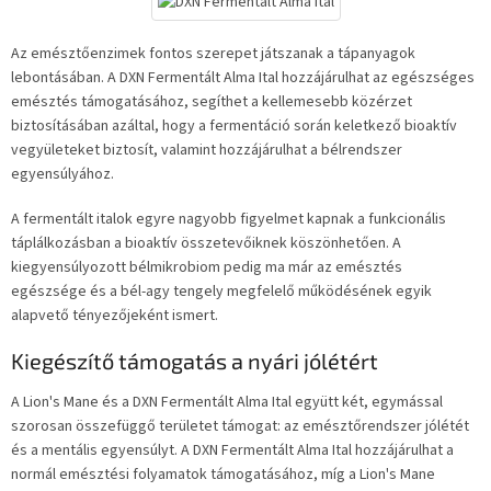
Az emésztőenzimek fontos szerepet játszanak a tápanyagok
lebontásában. A DXN Fermentált Alma Ital hozzájárulhat az egészséges
emésztés támogatásához, segíthet a kellemesebb közérzet
biztosításában azáltal, hogy a fermentáció során keletkező bioaktív
vegyületeket biztosít, valamint hozzájárulhat a bélrendszer
egyensúlyához.
A fermentált italok egyre nagyobb figyelmet kapnak a funkcionális
táplálkozásban a bioaktív összetevőiknek köszönhetően. A
kiegyensúlyozott bélmikrobiom pedig ma már az emésztés
egészsége és a bél-agy tengely megfelelő működésének egyik
alapvető tényezőjeként ismert.
Kiegészítő támogatás a nyári jólétért
A Lion's Mane és a DXN Fermentált Alma Ital együtt két, egymással
szorosan összefüggő területet támogat: az emésztőrendszer jólétét
és a mentális egyensúlyt. A DXN Fermentált Alma Ital hozzájárulhat a
normál emésztési folyamatok támogatásához, míg a Lion's Mane