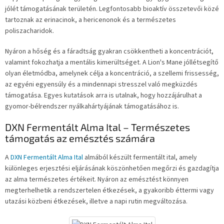
jólét támogatásának területén. Legfontosabb bioaktív összetevői közé
tartoznak az erinacinok, a hericenonok és a természetes
poliszacharidok.
Nyáron a hőség és a fáradtság gyakran csökkentheti a koncentrációt,
valamint fokozhatja a mentális kimerültséget. A Lion's Mane jóllétsegítő
olyan életmódba, amelynek célja a koncentráció, a szellemi frissesség,
az egyéni egyensúly és a mindennapi stresszel való megküzdés
támogatása. Egyes kutatások arra is utalnak, hogy hozzájárulhat a
gyomor-bélrendszer nyálkahártyájának támogatásához is.
DXN Fermentált Alma Ital – Természetes
támogatás az emésztés számára
A
DXN Fermentált Alma Ital
almából készült fermentált ital, amely
különleges erjesztési eljárásának köszönhetően megőrzi és gazdagítja
az alma természetes értékeit. Nyáron az emésztést könnyen
megterhelhetik a rendszertelen étkezések, a gyakoribb éttermi vagy
utazási közbeni étkezések, illetve a napi rutin megváltozása.