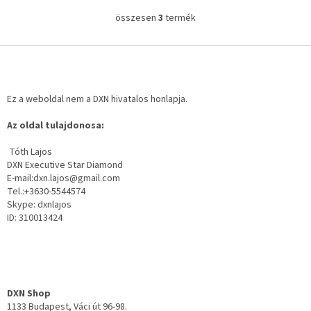
összesen
3
termék
L
i
s
L
t
á
a
b
i
l
Ez a weboldal nem a DXN hivatalos honlapja.
r
é
á
Az oldal tulajdonosa:
c
n
y
Tóth Lajos
í
DXN Executive Star Diamond
t
E-mail:dxn.lajos@gmail.com
á
Tel.:+3630-5544574
s
Skype: dxnlajos
e
ID: 310013424
l
e
m
e
i
DXN Shop
1133 Budapest, Váci út 96-98.