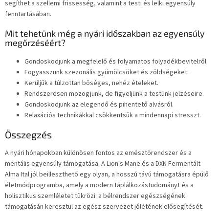
segíthet a szellemi frissesség, valamint a testi és lelki egyensúly
fenntartásában.
Mit tehetünk még a nyári időszakban az egyensúly
megőrzéséért?
Gondoskodjunk a megfelelő és folyamatos folyadékbevitelről.
Fogyasszunk szezonális gyümölcsöket és zöldségeket.
Kerüljük a túlzottan bőséges, nehéz ételeket.
Rendszeresen mozogjunk, de figyeljünk a testünk jelzéseire.
Gondoskodjunk az elegendő és pihentető alvásról.
Relaxációs technikákkal csökkentsük a mindennapi stresszt.
Összegzés
A nyári hónapokban különösen fontos az emésztőrendszer és a
mentális egyensúly támogatása. A Lion's Mane és a DXN Fermentált
Alma Ital jól beilleszthető egy olyan, a hosszú távú támogatásra épülő
életmódprogramba, amely a modern táplálkozástudományt és a
holisztikus szemléletet tükrözi: a bélrendszer egészségének
támogatásán keresztül az egész szervezet jólétének elősegítését.