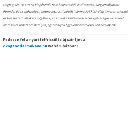
Megjegyzés: Az étrend-kiegészítők nem helyettesítik a változatos, kiegyensúlyozott
étrendet és az egészséges életmódot. Az itt közölt információk kizárólag ismeretterjesztő
és tájékoztató célokat szolgálnak, az azokat a táplálkozással és egészségre vonatkozó
állításokra vonatkozó hatályos jogszabályok figyelembevételével kell értelmezni.
Fedezze fel a nyári felfrissülés új szintjét a
dxnganodermakave.hu
webáruházban!