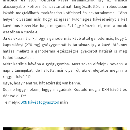
arabica és 30% robusta
kávét tartalmaznak. Így az arabica
alacsonyabb koffein és savtartalmát kiegészítették a robustaban
inkább megtalálható markánsabb koffeinnel és savtartalommal. Több
helyen olvastam már, hogy az igazán különleges kávéélményt a két
kávétípus keveréke tudja megadni. Ezt úgy képzeld el, mint a borok
esetében a cuvée-t.
Ja és extra nálunk, hogy a ganodermás kávé attól ganodermás, hogy 1
kapszulányi (270 mg) gyógygombát is tartalmaz. Így a kávé jótékony
hatása mellett a ganoderma egészségre gyakorolt hatását is meg
tudod tapasztalni.
Miért került a kávéba a gyógygomba? Mert sokan elfelejtik bevenni a
napi vitaminjukat, de hallottál már olyanról, aki elfelejtette meginni a
reggeli kávéját?
Ugye, hogy nem! Na, hát ezért (is) van benne.
De, ne higgy nekem, higgy magadnak. Kóstold meg a DXN kávéit és
döntsd el Te!
Te melyik
DXN kávét fogyasztod
már?