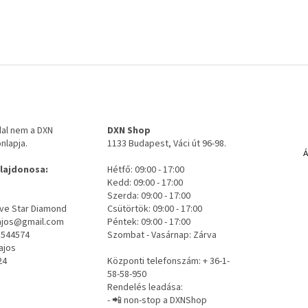
Á
dal nem a DXN
DXN Shop
r
nlapja.
1133 Budapest, Váci út 96-98.
u
Á
k
ulajdonosa:
Hétfő: 09:00 - 17:00
e
Kedd: 09:00 - 17:00
r
Szerda: 09:00 - 17:00
e
ive Star Diamond
Csütörtök: 09:00 - 17:00
s
lajos@gmail.com
Péntek: 09:00 - 17:00
ő
5544574
Szombat - Vasárnap: Zárva
ajos
24
Központi telefonszám: + 36-1-
58-58-950
Rendelés leadása:
- 📲 non-stop a DXNShop