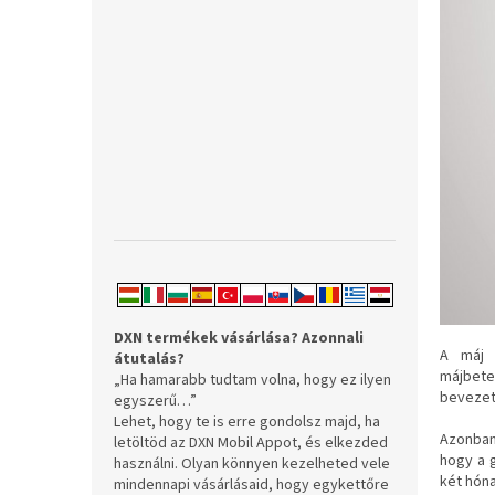
l
DXN termékek vásárlása?
Azonnali
A máj 
átutalás?
májbete
„Ha hamarabb tudtam volna, hogy ez ilyen
bevezet
egyszerű…”
Lehet, hogy te is erre gondolsz majd, ha
Azonban 
letöltöd az DXN Mobil Appot, és elkezded
hogy a 
használni. Olyan könnyen kezelheted vele
két hón
mindennapi vásárlásaid, hogy egykettőre