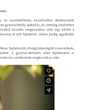
sos.
ly és nyombélfekély kezeléséhez alkalmaztunk
ában gyomorfekély alakult ki, és nemrég ismételten
 történő kezelés megkezdése után egy héttel a
lommal érzett fájdalmat, olykor pedig egyáltalán
lkasi fájdalomtól, étvágytalanságtól szenvednek,
ültek. A gyomorrákműtét utáni fájdalmakat is
 ganoderma szedésének megkezdése után.