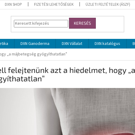
DXN SHOP
FIZETÉSI LEHETŐSÉGEK
ÜZLETI FELTÉTELEK (ÁSZF)
KERESÉS
tika
DXN Ganoderma
DXN Vállalat
DXN katalógus
B
 hogy „a májbetegség gyógyíthatatlan”
ell felejtenünk azt a hiedelmet, hogy 
yíthatatlan”