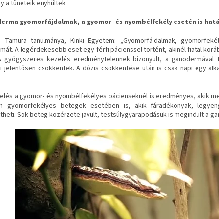
y a tüneteik enyhültek.
erma gyomorfájdalmak, a gyomor- és nyombélfekély esetén is hatá
o Tamura tanulmánya, Kinki Egyetem: „Gyomorfájdalmak, gyomorfeké
át. A legérdekesebb eset egy férfi pácienssel történt, akinél fiatal kor
. A gyógyszeres kezelés eredménytelennek bizonyult, a ganodermával
ai jelentősen csökkentek. A dózis csökkentése után is csak napi egy alka
zelés a gyomor- és nyombélfekélyes pácienseknél is eredményes, akik mel
n gyomorfekélyes betegek esetében is, akik fáradékonyak, legyeng
theti. Sok beteg közérzete javult, testsúlygyarapodásuk is megindult a