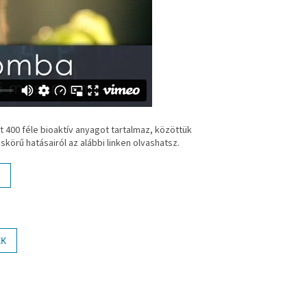
400 féle bioaktív anyagot tartalmaz, közöttük
körű hatásairól az alábbi linken olvashatsz.
KK