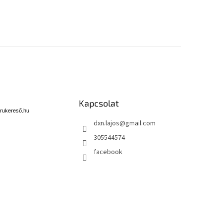
Kapcsolat
rukereső.hu
dxn.lajos
@
gmail.com
305544574
facebook