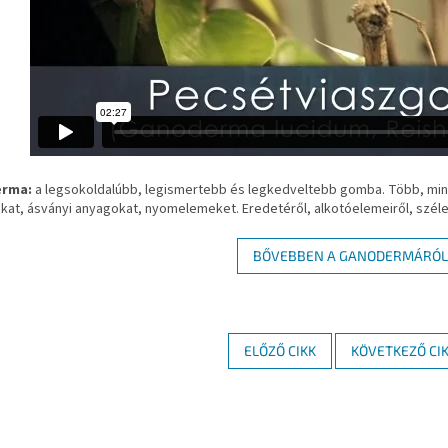
rma:
a legsokoldalúbb, legismertebb és legkedveltebb gomba. Több, mint 
kat, ásványi anyagokat, nyomelemeket. Eredetéről, alkotóelemeiről, széles
BŐVEBBEN A GANODERMÁRÓL
ELŐZŐ CIKK
KÖVETKEZŐ CI