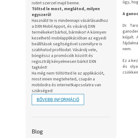
úgy, hog
rutint szerzel majd benne.
Töltsd le most, meglátod, milyen
A ganod
egyszerű!
Használd te is mindennapi vásárlásaidhoz
Dr. Tar
a DXN Mobil Appot, és vásárolj DXN
ganoderm
termékeket bárhol, bármikor! A könnyen
kiújult
kezelhető mobilapplikációban az egyedi
fájdalm
beállítások segítségével személyre is
nem.
szabhatod profilodat. Vásárolj vele,
böngéssz a promóciók között és
Ez a ke
regisztrálj kényelmesen bárkit DXN
és olya
tagként!
csökken
Ha még nem töltötted le az applikációt,
most innen megteheted, csupán a
mobilodra és internetkapcsolatra van
szükséged:
BŐVEBB INFORMÁCIÓ
Blog