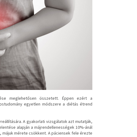
ése meglehetősen összetett. Éppen ezért a
vostudomány egyetlen módszere a diétás étrend
llítására. A gyakorlati vizsgálatok azt mutatják,
jelentése alapján a májrendellenességek 10%-ánál
, májuk mérete csökkent. A páciensek fele érezte