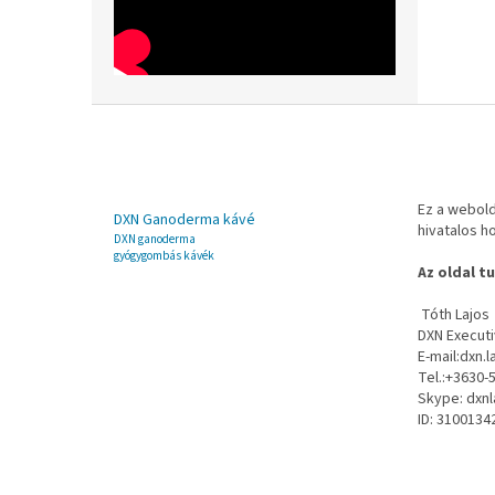
L
á
b
l
é
Ez a webol
DXN Ganoderma kávé
hivatalos ho
c
DXN ganoderma
gyógygombás kávék
Az oldal t
Tóth Lajos
DXN Execut
E-mail:dxn.
Tel.:+3630-
Skype: dxnl
ID: 3100134