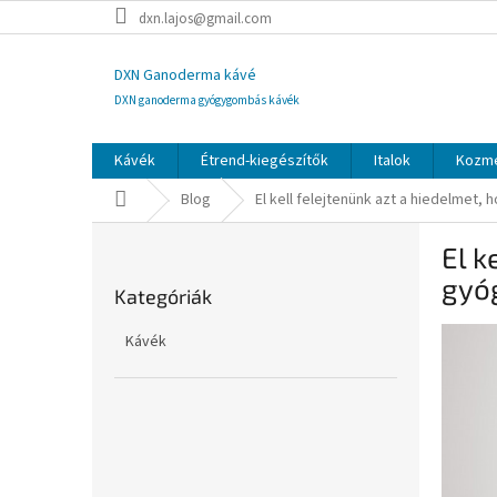
Ugrás
dxn.lajos@gmail.com
a
fő
tartalomhoz
DXN Ganoderma kávé
DXN ganoderma gyógygombás kávék
Kávék
Étrend-kiegészítők
Italok
Kozme
Kezdőlap
Blog
El kell felejtenünk azt a hiedelmet,
O
El k
l
Kategóriák
d
gyóg
Kategóriák
átugrása
a
l
Kávék
s
ó
p
a
n
e