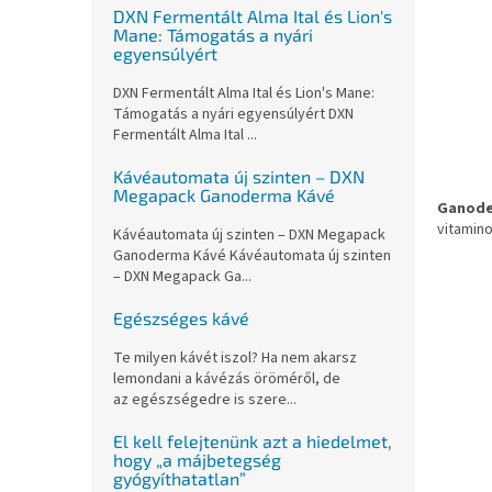
DXN Fermentált Alma Ital és Lion's
Mane: Támogatás a nyári
egyensúlyért
DXN Fermentált Alma Ital és Lion's Mane:
Támogatás a nyári egyensúlyért DXN
Fermentált Alma Ital ...
Kávéautomata új szinten – DXN
Megapack Ganoderma Kávé
Ganode
vitamino
Kávéautomata új szinten – DXN Megapack
Ganoderma Kávé Kávéautomata új szinten
– DXN Megapack Ga...
Egészséges kávé
Te milyen kávét iszol? Ha nem akarsz
lemondani a kávézás öröméről, de
az egészségedre is szere...
El kell felejtenünk azt a hiedelmet,
hogy „a májbetegség
gyógyíthatatlan”