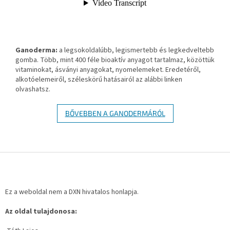
Ganoderma:
a legsokoldalúbb, legismertebb és legkedveltebb
gomba. Több, mint 400 féle bioaktív anyagot tartalmaz, közöttük
vitaminokat, ásványi anyagokat, nyomelemeket. Eredetéről,
alkotóelemeiről, széleskörű hatásairól az alábbi linken
olvashatsz.
BŐVEBBEN A GANODERMÁRÓL
L
á
b
l
Ez a weboldal nem a DXN hivatalos honlapja.
é
Az oldal tulajdonosa:
c