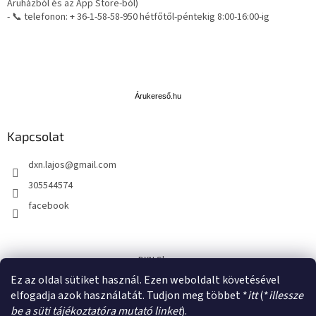
Áruházból és az App Store-ból)
- 📞 telefonon: + 36-1-58-58-950 hétfőtől-péntekig 8:00-16:00-ig
Á
r
u
Árukereső.hu
k
e
Kapcsolat
r
e
dxn.lajos
@
gmail.com
s
ő
305544574
facebook
DXN Shop
Ez az oldal sütiket használ. Ezen weboldalt követésével
DXN Ganoderma
elfogadja azok használatát. Tudjon meg többet *
itt
(*
illessze
be a süti tájékoztatóra mutató linket
).