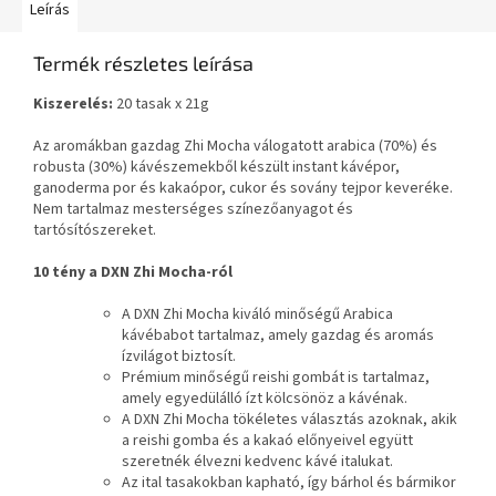
Leírás
Termék részletes leírása
Kiszerelés:
20 tasak x 21g
Az aromákban gazdag Zhi Mocha válogatott arabica (70%) és
robusta (30%) kávészemekből készült instant kávépor,
ganoderma por és kakaópor, cukor és sovány tejpor keveréke.
Nem tartalmaz mesterséges színezőanyagot és
tartósítószereket.
10 tény a DXN Zhi Mocha-ról
A DXN Zhi Mocha kiváló minőségű Arabica
kávébabot tartalmaz, amely gazdag és aromás
ízvilágot biztosít.
Prémium minőségű reishi gombát is tartalmaz,
amely egyedülálló ízt kölcsönöz a kávénak.
A DXN Zhi Mocha tökéletes választás azoknak, akik
a reishi gomba és a kakaó előnyeivel együtt
szeretnék élvezni kedvenc kávé italukat.
Az ital tasakokban kapható, így bárhol és bármikor