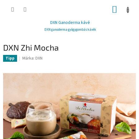
Ugrás
KOSÁR
a
fő
tartalomhoz
DXN Ganoderma kávé
DXN ganoderma gyógygombás kávék
DXN Zhi Mocha
Márka:
DXN
Tipp