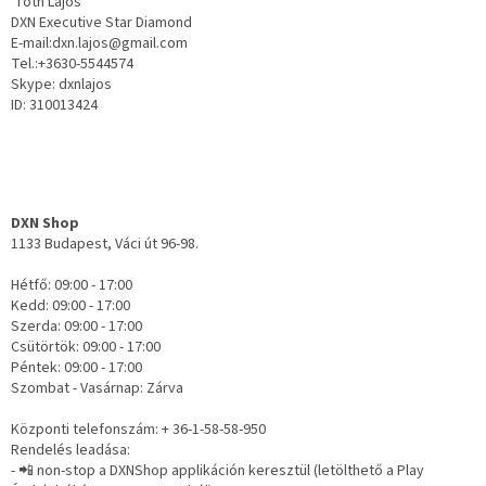
Tóth Lajos
DXN Executive Star Diamond
E-mail:dxn.lajos@gmail.com
Tel.:+3630-5544574
Skype: dxnlajos
ID: 310013424
DXN Shop
1133 Budapest, Váci út 96-98.
Hétfő: 09:00 - 17:00
Kedd: 09:00 - 17:00
Szerda: 09:00 - 17:00
Csütörtök: 09:00 - 17:00
Péntek: 09:00 - 17:00
Szombat - Vasárnap: Zárva
Központi telefonszám: + 36-1-58-58-950
Rendelés leadása:
- 📲 non-stop a DXNShop applikáción keresztül (letölthető a Play