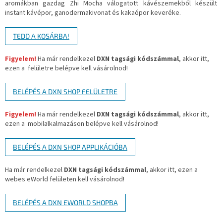
aromákban gazdag Zhi Mocha válogatott kávészemekből készült
instant kávépor, ganodermakivonat és kakaópor keveréke.
TEDD A KOSÁRBA!
Figyelem!
Ha már rendelkezel
DXN tagsági kódszámmal
, akkor itt,
ezen a
felületre belépve kell vásárolnod!
BELÉPÉS A DXN SHOP FELÜLETRE
Figyelem!
Ha már rendelkezel
DXN tagsági kódszámmal
, akkor itt,
ezen a
mobilalkalmazáson belépve kell vásárolnod!
BELÉPÉS A DXN SHOP APPLIKÁCIÓBA
Ha már rendelkezel
DXN tagsági kódszámmal
, akkor itt, ezen a
webes eWorld felületen kell vásárolnod!
BELÉPÉS A DXN EWORLD SHOPBA