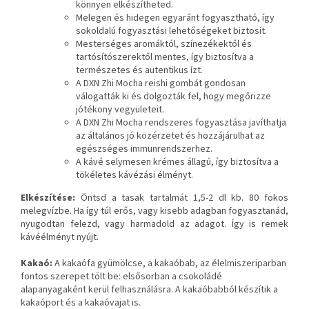
könnyen elkészítheted.
Melegen és hidegen egyaránt fogyasztható, így
sokoldalú fogyasztási lehetőségeket biztosít.
Mesterséges aromáktól, színezékektől és
tartósítószerektől mentes, így biztosítva a
természetes és autentikus ízt.
A DXN Zhi Mocha reishi gombát gondosan
válogatták ki és dolgozták fel, hogy megőrizze
jótékony vegyületeit.
A DXN Zhi Mocha rendszeres fogyasztása javíthatja
az általános jó közérzetet és hozzájárulhat az
egészséges immunrendszerhez.
A kávé selymesen krémes állagú, így biztosítva a
tökéletes kávézási élményt.
Elkészítése:
Öntsd a tasak tartalmát 1,5-2 dl kb. 80 fokos
melegvízbe. Ha így túl erős, vagy kisebb adagban fogyasztanád,
nyugodtan felezd, vagy harmadold az adagot. Így is remek
kávéélményt nyújt.
Kakaó:
A kakaófa gyümölcse, a kakaóbab, az élelmiszeriparban
fontos szerepet tölt be: elsősorban a csokoládé
alapanyagaként kerül felhasználásra. A kakaóbabból készítik a
kakaóport és a kakaóvajat is.