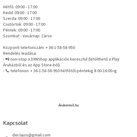
Hétfő: 09:00 - 17:00
Kedd: 09:00 - 17:00
Szerda: 09:00 - 17:00
Csütörtök: 09:00 - 17:00
Péntek: 09:00 - 17:00
Szombat - Vasárnap: Zárva
Központi telefonszám: + 36-1-58-58-950
Rendelés leadása:
- 📲 non-stop a DXNShop applikáción keresztül (letölthető a Play
Áruházból és az App Store-ból)
- 📞 telefonon: + 36-1-58-58-950 hétfőtől-péntekig 8:00-16:00-ig
Á
r
u
Árukereső.hu
k
e
Kapcsolat
r
e
dxn.lajos
@
gmail.com
s