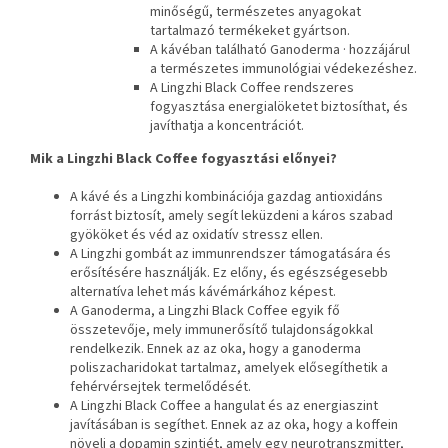
minőségű, természetes anyagokat
tartalmazó termékeket gyártson.
A kávéban található Ganoderma · hozzájárul
a természetes immunológiai védekezéshez.
A Lingzhi Black Coffee rendszeres
fogyasztása energialöketet biztosíthat, és
javíthatja a koncentrációt.
Mik a Lingzhi Black Coffee fogyasztási előnyei?
A kávé és a Lingzhi kombinációja gazdag antioxidáns
forrást biztosít, amely segít leküzdeni a káros szabad
gyököket és véd az oxidatív stressz ellen.
A Lingzhi gombát az immunrendszer támogatására és
erősítésére használják. Ez előny, és egészségesebb
alternatíva lehet más kávémárkához képest.
A Ganoderma, a Lingzhi Black Coffee egyik fő
összetevője, mely immunerősítő tulajdonságokkal
rendelkezik. Ennek az az oka, hogy a ganoderma
poliszacharidokat tartalmaz, amelyek elősegíthetik a
fehérvérsejtek termelődését.
A Lingzhi Black Coffee a hangulat és az energiaszint
javításában is segíthet. Ennek az az oka, hogy a koffein
növeli a dopamin szintjét, amely egy neurotranszmitter,