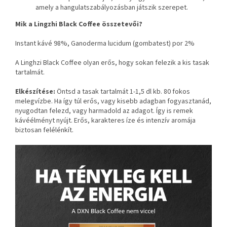
amely a hangulatszabályozásban játszik szerepet.
Mik a Lingzhi Black Coffee összetevői?
Instant kávé 98%, Ganoderma lucidum (gombatest) por 2%
A Linghzi Black Coffee olyan erős, hogy sokan felezik a kis tasak
tartalmát.
Elkészítése:
Öntsd a tasak tartalmát 1-1,5 dl kb. 80 fokos
melegvízbe. Ha így túl erős, vagy kisebb adagban fogyasztanád,
nyugodtan felezd, vagy harmadold az adagot. Így is remek
kávéélményt nyújt. Erős, karakteres íze és intenzív aromája
biztosan felélénkít.