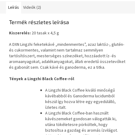
Leírás
Videók (2)
Termék részletes leírása
Kiszerelés:
20 tasak x 4,5 g
A DXN Lingzhi feketekávé „mindenmentes”, azaz laktóz-, glutén-
és cukormentes, valamint nem tartalmaz semmilyen
tartósítószert, mesterséges színezéket, hozzáadott íz- és
aromaanyagokat, adalékanyagokat, állati eredetű összetevőket
és gabonát sem. Csak kávé és ganoderma, ez a titka.
Tények a Lingzhi Black Coffee-ról
A Lingzhi Black Coffee kiváló minőségű
kávébabból és Ganoderma lucidumból
készül így hozva létre egy egyedülálló,
ízletes italt.
A Lingzhi Black Coffee-ban használt
kávészemeket gondosan válogatták ki,
utána tökéletesre pörköltek, hogy
biztosítsa a gazdag és aromás ízvilágot.