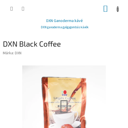
Ugrás
KOSÁR
a
fő
tartalomhoz
DXN Ganoderma kávé
DXN ganoderma gyógygombás kávék
DXN Black Coffee
Márka:
DXN