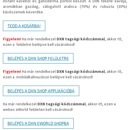
instant kávéból és ganoderma porból készült. A DXN fekete kávéja,
aromákban gazdag, válogatott arabica (70%) és robusta (30%)
kávészemek keveréke.
TEDD A KOSÁRBA!
Figyelem!
Ha már rendelkezel
DXN tagsági kódszámmal
, akkor itt,
ezen a
felületre belépve kell vásárolnod!
BELÉPÉS A DXN SHOP FELÜLETRE
Figyelem!
Ha már rendelkezel
DXN tagsági kódszámmal
, akkor itt,
ezen a
mobilalkalmazáson belépve kell vásárolnod!
BELÉPÉS A DXN SHOP APPLIKÁCIÓBA
Ha már rendelkezel
DXN tagsági kódszámmal
, akkor itt, ezen a
webes eWorld felületen kell vásárolnod!
BELÉPÉS A DXN EWORLD SHOPBA