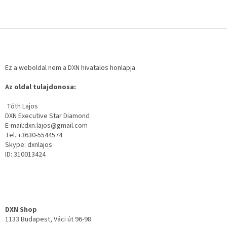
L
á
b
l
Ez a weboldal nem a DXN hivatalos honlapja.
é
Az oldal tulajdonosa:
c
Tóth Lajos
DXN Executive Star Diamond
E-mail:dxn.lajos@gmail.com
Tel.:+3630-5544574
Skype: dxnlajos
ID: 310013424
DXN Shop
1133 Budapest, Váci út 96-98.