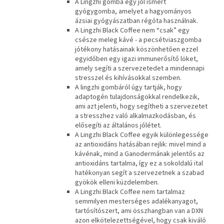
A Lingzhi gomba egy jól ismert
gyógygomba, amelyet a hagyományos
ázsiai gyógyászatban régóta használnak.
A Lingzhi Black Coffee nem “csak” egy
csésze meleg kávé - a pecsétviaszgomba
jótékony hatásainak köszönhetően ezzel
egyidőben egy igazi immunerősítő löket,
amely segíti a szervezetedet a mindennapi
stresszel és kihívásokkal szemben.
A lingzhi gombáról úgy tartják, hogy
adaptogén tulajdonságokkal rendelkezik,
ami azt jelenti, hogy segítheti a szervezetet
a stresszhez való alkalmazkodásban, és
elősegíti az általános jólétet.
A Lingzhi Black Coffee egyik különlegessége
az antioxidáns hatásában rejlik: mivel mind a
kávénak, mind a Ganodermának jelentős az
antioxidáns tartalma, így ez a sokoldalú ital
hatékonyan segít a szervezetnek a szabad
gyökök elleni küzdelemben.
A Lingzhi Black Coffee nem tartalmaz
semmilyen mesterséges adalékanyagot,
tartósítószert, ami összhangban van a DXN
azon elkötelezettségével, hogy csak kiváló